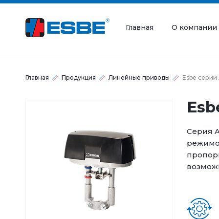
Главная
О компании
Главная
Продукция
Линейные приводы
Esbe серии 
Esb
Серия A
режимо
пропорц
возмож