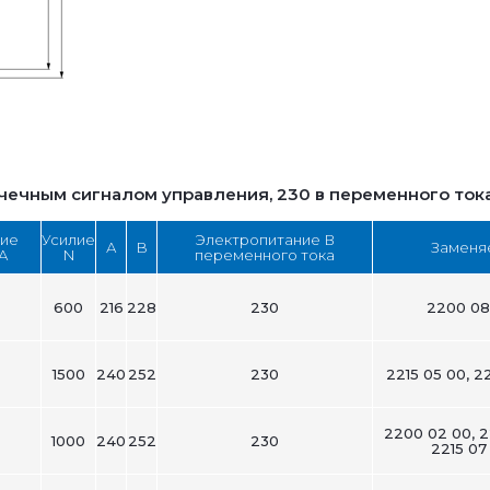
1
чечным сигналом управления, 230 в переменного ток
ие
Усилие
Электропитание В
А
B
Замен
А
N
переменного тока
600
216
228
230
2200 08
1500
240
252
230
2215 05 00, 2
2200 02 00, 22
1000
240
252
230
2215 07