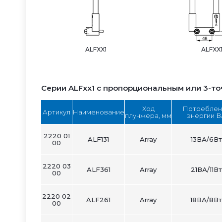
ALFXX1
ALFXX
Серии ALFxx1 с пропорциональным или 3-то
Ход
Потреблен
Артикул
Наименование
плунжера, мм
энергии В
2220 01
ALF131
Array
13ВА/6Вт
00
2220 03
ALF361
Array
21ВА/11Вт
00
2220 02
ALF261
Array
18ВА/8Вт
00