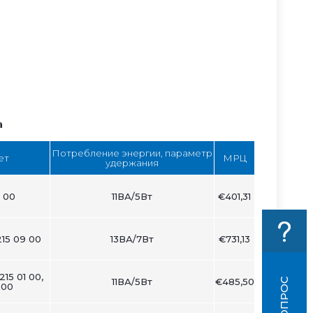
а
Потребление энергии, параметр
яет
МРЦ
удержания
 00
11ВА/5Вт
€401,31
215 09 00
13ВА/7Вт
€731,13
15 01 00,
11ВА/5Вт
€485,50
 00