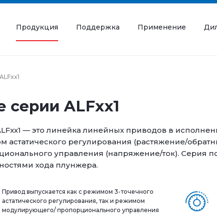
Продукция
Поддержка
Применение
Ди
ALFxx1
e серии ALFxx1
LFxx1 — это линейка линейных приводов в исполнени
м астатического регулирования (растяжение/обрат
ионального управления (напряжение/ток). Серия п
ностями хода плунжера.
Привод выпускается как с режимом 3-точечного
астатического регулирования, так и режимом
модулирующего/ пропорционального управления