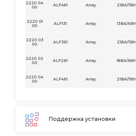
2220 04
ALF461
Array
21ВА/11Вт
00
2220 01
ALF131
Array
13ВА/6Вт
00
2220 03
ALF361
Array
21ВА/11Вт
00
2220 02
ALF261
Array
18ВА/8Вт
00
2220 04
ALF461
Array
21ВА/11Вт
00
Поддержка установки