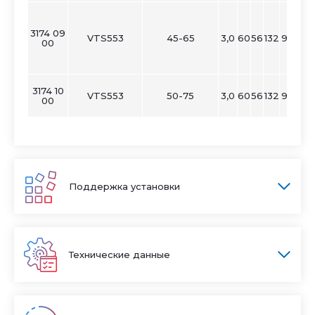
3174 09
VTS553
45-65
3,0
60
56
132
98
гор
00
в
3174 10
VTS553
50-75
3,0
60
56
132
98
00
Поддержка установки
Технические данные