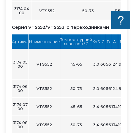
3174 04
VTS552
50-75
3,5
60
56
00
Серия VTS552/VTS553, с переходниками
Температурный
Артикул
Наименование
KVS
C
D
А
B
диапазон °C
3174 05
VTS552
45-65
3,0
60
56
124
90
гор
00
в
3174 06
VTS552
50-75
3,0
60
56
124
90
00
3174 07
VTS552
45-65
3,4
60
56
134
100
00
3174 08
VTS552
50-75
3,4
60
56
134
100
00