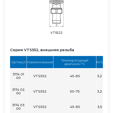
VTS522
Серия VTS552, внешняя резьба
Температурный
Артикул
Наименование
KVS
C
D
диапазон °C
3174 01
VTS552
45-65
3,2
60
56
00
3174 02
VTS552
50-75
3,2
60
56
00
3174 03
VTS552
45-65
3,5
60
56
00