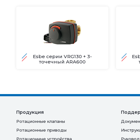
Esbe серии VRG130 + 3-
Esb
точечный ARA600
Продукция
Подде
Ротационные клапаны
Докумен
Ротационные приводы
Инструк
Ротационные устройства
Руковод