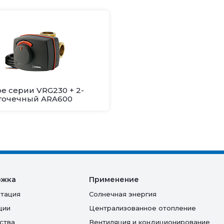
e серии VRG230 + 2-
точечный ARA600
ржка
Применение
тация
Солнечная энергия
ции
Централизованное отопление
ства
Вентиляция и кондиционирование