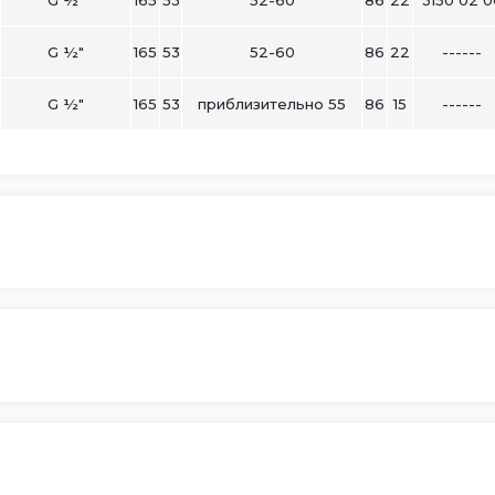
G ½"
165
53
52-60
86
22
------
G ½"
165
53
приблизительно 55
86
15
------