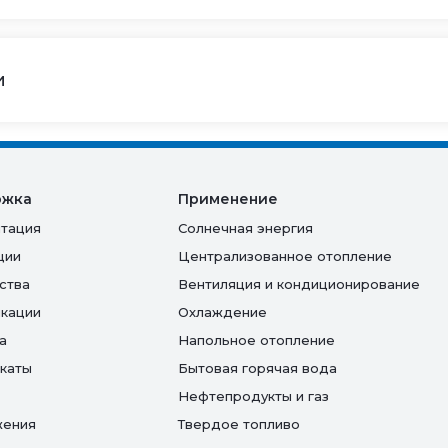
и
ржка
Применение
тация
Солнечная энергия
ции
Централизованное отопление
ства
Вентиляция и кондиционирование
кации
Oхлаждение
а
Напольное отопление
каты
Бытовая горячая вода
Нефтепродукты и газ
жения
Твердое топливо