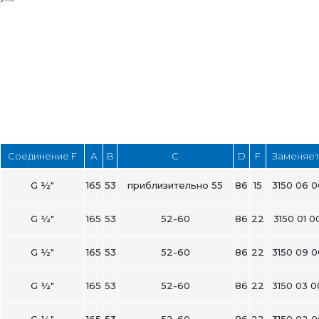
Соединение F
А
B
C
D
F
Заменяе
G ½"
165
53
приблизительно 55
86
15
3150 06 0
G ½"
165
53
52-60
86
22
3150 01 0
G ½"
165
53
52-60
86
22
3150 09 0
G ½"
165
53
52-60
86
22
3150 03 0
G ½"
165
53
52-60
86
22
3150 02 0