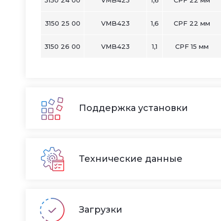
3150 25 00
VMB423
1,6
CPF 22 мм
3150 26 00
VMB423
1,1
CPF 15 мм
Поддержка установки
Технические данные
Загрузки