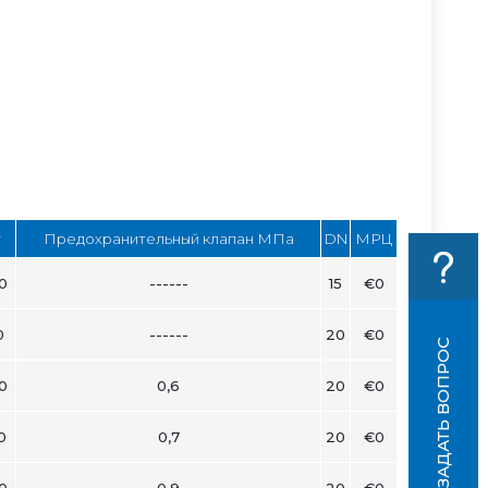
т
Предохранительный клапан МПа
DN
МРЦ
0
------
15
€0
0
------
20
€0
ЗАДАТЬ ВОПРОС
0
0,6
20
€0
0
0,7
20
€0
0
0,9
20
€0