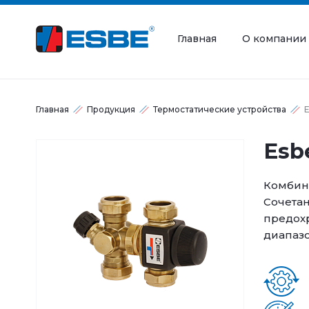
Главная
О компании
Главная
Продукция
Термостатические устройства
Esb
Комбин
Сочетан
предохр
диапазо