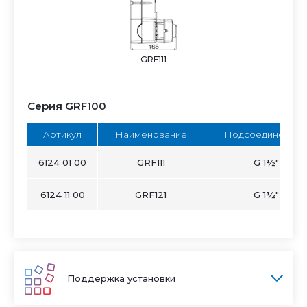
GRF111
Серия GRF100
Артикул
Наименование
Подсоединение 
6124 01 00
GRF111
G 1½"
6124 11 00
GRF121
G 1½"
Поддержка установки